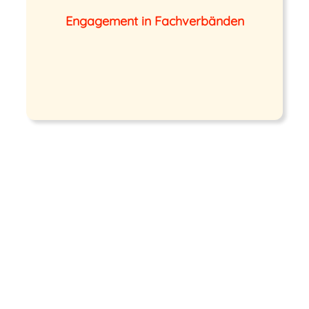
Network for Business and Industrial
Engagement in Fachverbänden
,
Treasurer
,
Präsidentin
Statistics) als
SIG-Leader und Ehrenmitglied.